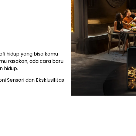
ta lihat, dengar, sentuh,
n, tapi juga menghadirkan
inti dari Arumi: harmoni
n kelima indera dalam satu
angan yang utuh.