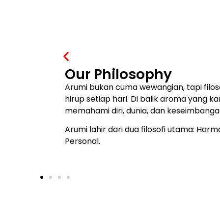
Harmoni Sensori
The Art of Sensory Alignment.
Ketika semua indera selaras—apa yang ki
rasa, dan hirup—ruang tak hanya nyama
ketenangan yang lebih bermakna. Inilah 
yang lahir lewat aroma.
Harmoni Sensori adalah seni menyatuka
keselarasan, untuk menciptakan keten